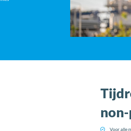
Tijdreg
Tijdr
non-
Voor alle 