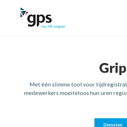
GPS Time & Security
Producti
Tijdregis
Verhoog de ou
Registreer en
Grip
Personee
Voeding
Met één slimme tool voor tijdregistrati
Plan efficiënt
Realtime inzi
medewerkers moeiteloos hun uren registr
Diensten