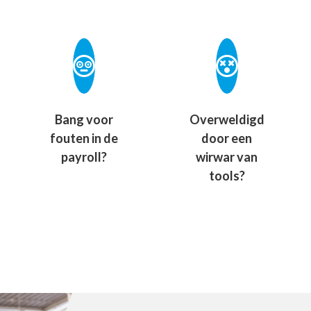
Bang voor
Overweldigd
fouten in de
door een
payroll?
wirwar van
tools?