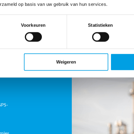
erzameld op basis van uw gebruik van hun services.
Voorkeuren
Statistieken
ie
Weigeren
de
GPS-
emies