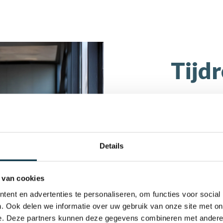
Tijdreg
Tijdr
dien
Efficiënte
Details
Personeel 
Eén tool: u
Export me
 van cookies
ent en advertenties te personaliseren, om functies voor social
. Ook delen we informatie over uw gebruik van onze site met on
Probeer G
e. Deze partners kunnen deze gegevens combineren met andere i