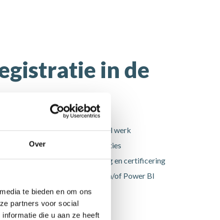
istratie in de dienstensector
egistratie in de
stensector
 loonadministratie zonder manueel werk
Over
inplannen op basis van competenties
renregistratie, personeelsplanning en certificering
t jouw bestaande HR-software en/of Power BI
 media te bieden en om ons
ze partners voor social
PS gratis
nformatie die u aan ze heeft