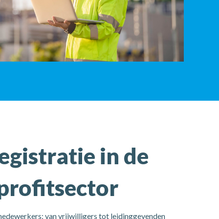
istratie in de non-profitsector
egistratie in de
profitsector
medewerkers: van vrijwilligers tot leidinggevenden