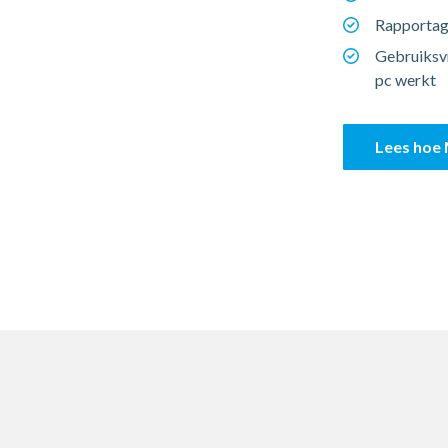
Rapportage
Gebruiksvr
pc werkt
Lees hoe 