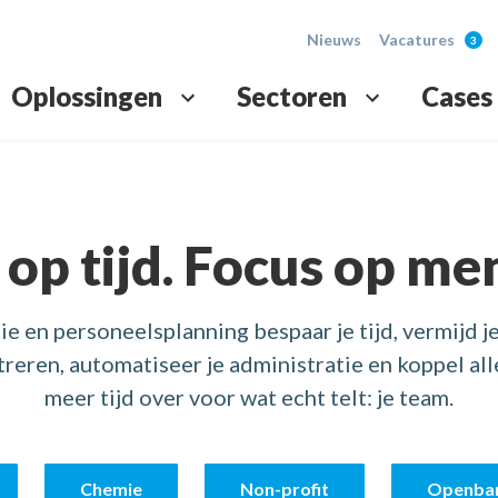
Nieuws
Vacatures
Oplossingen
Sectoren
Cases
e
tratie
Toega
Transp
tput en verminder fouten in jouw payroll.
 verwerk de uren snel en foutloos.
Volledig
Vereenvo
 op tijd. Focus op me
lsplanning
Ander
Rappo
e en personeelsplanning bespaar je tijd, vermijd je
, met altijd de juiste bezetting.
cht in aanwezigheden en hygiëneregels.
Automatis
Duidelijk
eren, automatiseer je administratie en koppel alle
meer tijd over voor wat echt telt: je team.
Chemie
Non-profit
Openbar