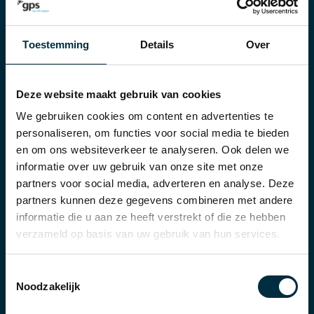
Toestemming
Details
Over
Sectoren
Deze website maakt gebruik van cookies
Productie
We gebruiken cookies om content en advertenties te
Transport & logistiek
personaliseren, om functies voor social media te bieden
en om ons websiteverkeer te analyseren. Ook delen we
Voeding
informatie over uw gebruik van onze site met onze
partners voor social media, adverteren en analyse. Deze
Andere sectoren
partners kunnen deze gegevens combineren met andere
informatie die u aan ze heeft verstrekt of die ze hebben
verzameld op basis van uw gebruik van hun services.
Oplossingen
Toestemmingsselectie
Tijdregistratie
Noodzakelijk
Toegangscontrole