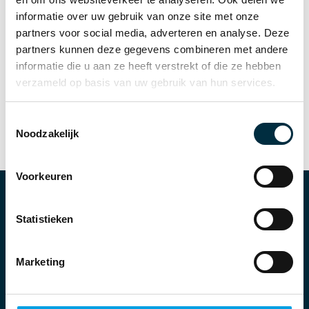
2027: Wat betekent dat concreet voor
informatie over uw gebruik van onze site met onze
jouw bedrijf?
partners voor social media, adverteren en analyse. Deze
partners kunnen deze gegevens combineren met andere
informatie die u aan ze heeft verstrekt of die ze hebben
LEES MEER
verzameld op basis van uw gebruik van hun services.
Toestemmingsselectie
Noodzakelijk
Voorkeuren
Statistieken
Marketing