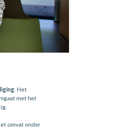
liging
. Het
omgaat met het
ig.
Het omvat onder