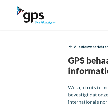
GPS Time & Security
Producti
Tijdregis
Alle nieuwsberichte
Verhoog de ou
Registreer en
GPS behaa
Personee
Voeding
informatie
Plan efficiënt
Realtime inzi
We zijn trots te m
bevestigt dat onze
internationale no