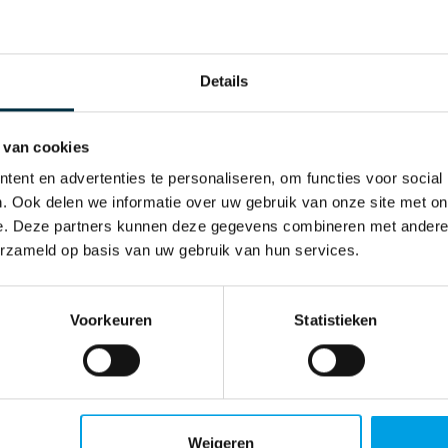
: personeelsdata, planningen, toegangsrechten, 
rganisatie dragen wij de verantwoordelijkheid om
Details
an je er zeker van zijn dat:
 van cookies
ent en advertenties te personaliseren, om functies voor social
 wordt verwerkt en opgeslagen
. Ook delen we informatie over uw gebruik van onze site met on
e. Deze partners kunnen deze gegevens combineren met andere i
riseerde personen toegang hebben
erzameld op basis van uw gebruik van hun services.
zijn op risico’s en incidenten
Voorkeuren
Statistieken
t werken volgens internationaal erkende normen
t er concreet voor jou?
Weigeren