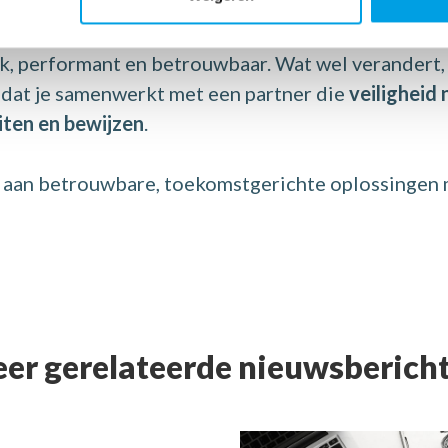
doen. Onze werking en software blijven zoals je ge
jk, performant en betrouwbaar.
Wat wel verandert, 
t dat je samenwerkt met een partner die
veiligheid 
iten en bewijzen
.
an betrouwbare, toekomstgerichte oplossingen me
er gerelateerde nieuwsberich