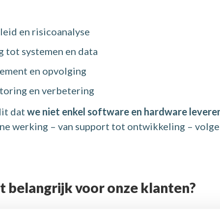
leid en risicoanalyse
g tot systemen en data
ement en opvolging
toring en verbetering
it dat
we niet enkel software en hardware leveren 
ne werking – van support tot ontwikkeling – volg
t belangrijk voor onze klanten?
productie, voeding, logistiek en non-profit worden