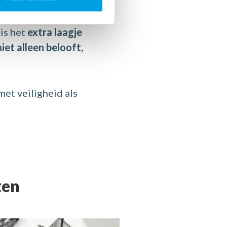
wend bent –
is het
extra laagje
niet alleen belooft,
t veiligheid als
ten