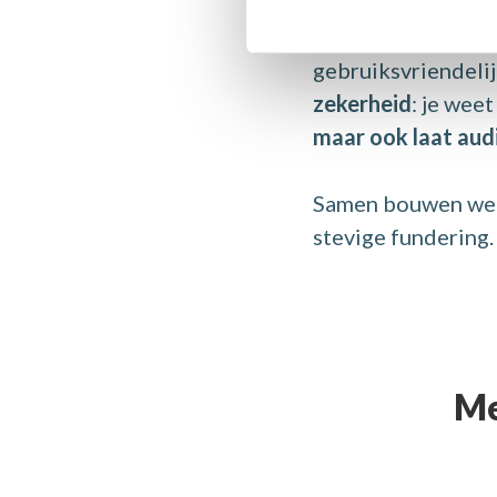
Je hoeft niets te 
gebruiksvriendeli
zekerheid
: je wee
maar ook laat aud
Samen bouwen we a
stevige fundering.
Me