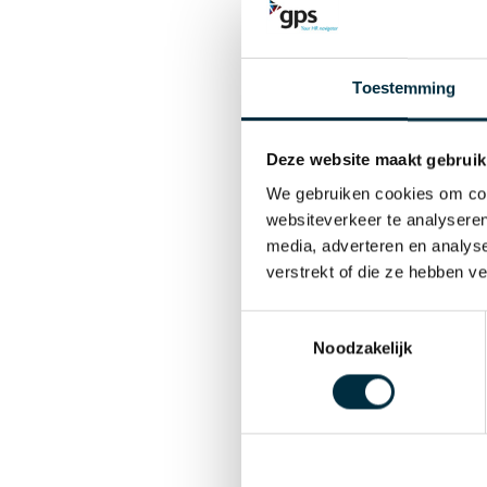
gegevens verwerkt
partner van jouw o
Toestemming
mee om te gaan.
Dankzij ISO27001 k
Deze website maakt gebruik
We gebruiken cookies om cont
Je data veilig
websiteverkeer te analyseren
media, adverteren en analys
Alleen geauto
verstrekt of die ze hebben v
We voorbereid 
Toestemmingsselectie
Noodzakelijk
We transparan
Wat verander