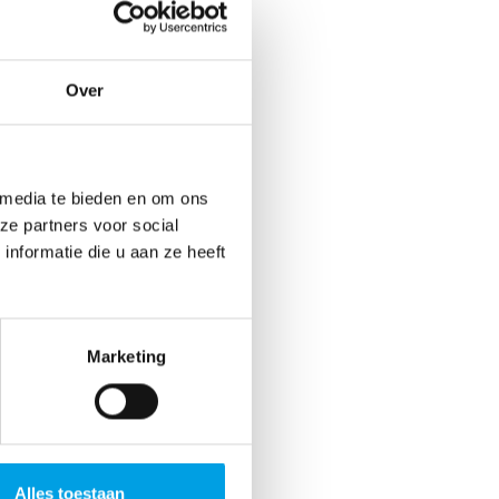
loongegevens… Als
 daar zorgvuldig
Over
 media te bieden en om ons
ze partners voor social
nformatie die u aan ze heeft
Marketing
Alles toestaan