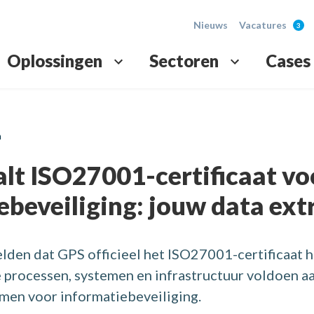
Nieuws
Vacatures
Oplossingen
Sectoren
Cases
e
tratie
Toega
Transp
n
tput en verminder fouten in jouw payroll.
 verwerk de uren snel en foutloos.
Volledig
Vereenvo
lt ISO27001-certificaat vo
lsplanning
Ander
Rappo
beveiliging: jouw data extr
, met altijd de juiste bezetting.
cht in aanwezigheden en hygiëneregels.
Automatis
Duidelijk
elden dat GPS officieel het ISO27001-certificaat h
 processen, systemen en infrastructuur voldoen a
rmen voor informatiebeveiliging.