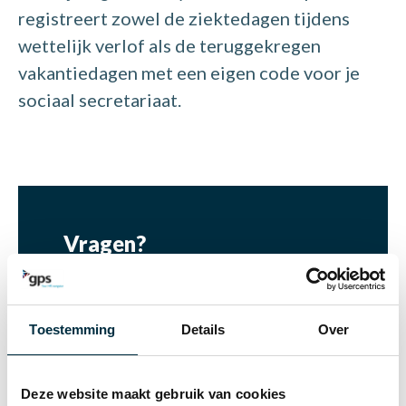
registreert zowel de ziektedagen tijdens
wettelijk verlof als de teruggekregen
vakantiedagen met een eigen code voor je
sociaal secretariaat.
Vragen?
Wil je weten hoe je dit efficiënt in
je tijdregistratiesysteem kunt
Toestemming
Details
Over
verwerken? Ons team staat klaar
om je te ondersteunen. Neem
Deze website maakt gebruik van cookies