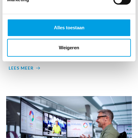
Alles toestaan
Dienstreizen registreren? Zo zorg je voor
Weigeren
correcte dagvergoedingen
LEES MEER