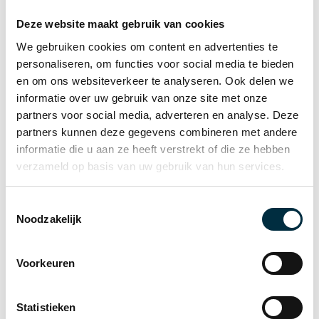
ontstaat er een administratieve kloof.
Deze website maakt gebruik van cookies
We gebruiken cookies om content en advertenties te
personaliseren, om functies voor social media te bieden
Het structurele probleem van dubbele
en om ons websiteverkeer te analyseren. Ook delen we
personeelsplanning
informatie over uw gebruik van onze site met onze
partners voor social media, adverteren en analyse. Deze
Planners beheren roosters in Excel. HR werkt
partners kunnen deze gegevens combineren met andere
met een tijdregistratiesysteem.
informatie die u aan ze heeft verstrekt of die ze hebben
verzameld op basis van uw gebruik van hun services.
Afwezigheden, wissels en overuren moeten
daardoor in meerdere systemen worden
Toestemmingsselectie
aangepast.
Noodzakelijk
Dat zorgt voor:
Voorkeuren
dubbele data-invoer
Statistieken