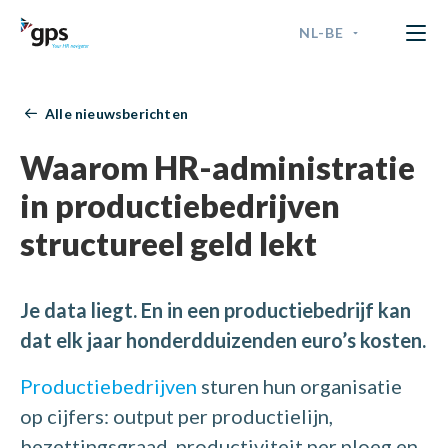
NL-BE
GPS Time & Security
ENGLISH
Alle nieuwsberichten
FRANÇAIS
Waarom HR-administratie
NEDERLANDS - BELGIË
in productiebedrijven
structureel geld lekt
NEDERLANDS - NEDERLAND
Je data liegt. En in een productiebedrijf kan
dat elk jaar honderdduizenden euro’s kosten.
Productiebedrijven
sturen hun organisatie
op cijfers: output per productielijn,
bezettingsgraad, productiviteit per ploeg en