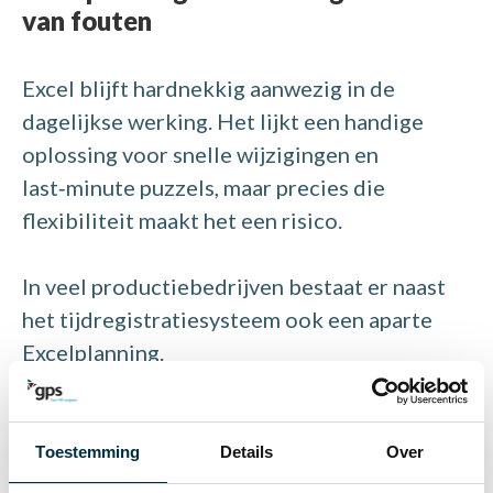
van fouten
Excel blijft hardnekkig aanwezig in de
dagelijkse werking. Het lijkt een handige
oplossing voor snelle wijzigingen en
last‑minute puzzels, maar precies die
flexibiliteit maakt het een risico.
In veel productiebedrijven bestaat er naast
het tijdregistratiesysteem ook een aparte
Excelplanning.
Excel lijkt flexibel en planners kunnen snel
wijzigingen doorvoeren. Maar zodra planning
Toestemming
Details
Over
en tijdregistratie los van elkaar bestaan,