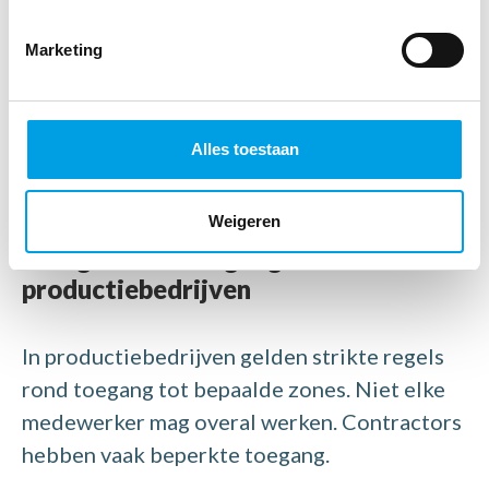
fouten tussen planning en registratie
extra correctiewerk voor HR
Marketing
Wat begint als een handige planningstool
groeit zo uit tot een structurele bron van
Alles toestaan
administratieve complexiteit.
Weigeren
Veiligheid en toegangscontrole in
productiebedrijven
In productiebedrijven gelden strikte regels
rond toegang tot bepaalde zones. Niet elke
medewerker mag overal werken. Contractors
hebben vaak beperkte toegang.