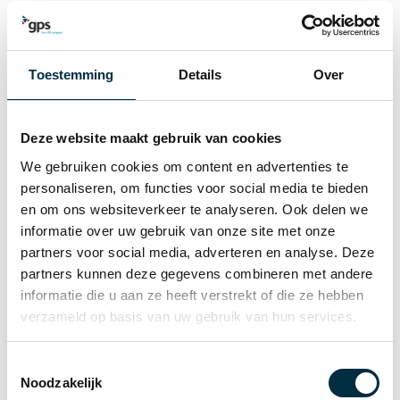
software je kan ondersteunen in tijden van
Corona? Vraag dan snel een
gratis
demo aan.
Toestemming
Details
Over
Meer gerelateerde nieuwsberichten
Deze website maakt gebruik van cookies
We gebruiken cookies om content en advertenties te
personaliseren, om functies voor social media te bieden
en om ons websiteverkeer te analyseren. Ook delen we
informatie over uw gebruik van onze site met onze
partners voor social media, adverteren en analyse. Deze
partners kunnen deze gegevens combineren met andere
informatie die u aan ze heeft verstrekt of die ze hebben
verzameld op basis van uw gebruik van hun services.
Toestemmingsselectie
Noodzakelijk