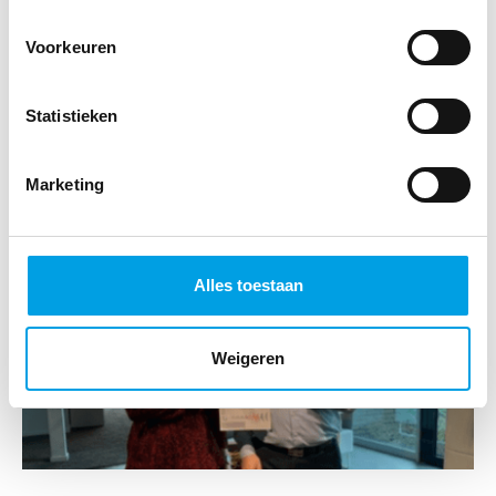
Voorkeuren
GPS boost zijn sociale media
Statistieken
LEES MEER
Marketing
Alles toestaan
Weigeren