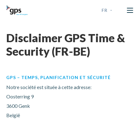
FR
GPS Time & Security
ENGLISH
Disclaimer GPS Time &
FRANÇAIS
Security (FR-BE)
NEDERLANDS - BELGIË
NEDERLANDS - NEDERLAN
GPS – TEMPS, PLANIFICATION ET SÉCURITÉ
Notre société est située à cette adresse:
Oosterring 9
3600 Genk
België