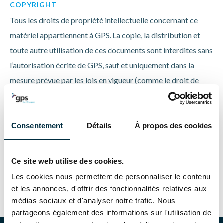
COPYRIGHT
Tous les droits de propriété intellectuelle concernant ce
matériel appartiennent à GPS. La copie, la distribution et
toute autre utilisation de ces documents sont interdites sans
l’autorisation écrite de GPS, sauf et uniquement dans la
mesure prévue par les lois en vigueur (comme le droit de
citer), sauf indication contraire pour certains documents. Il
est interdit d’inclure des pages Web ou des éléments
individuels (tels que des images, des vidéos ou des
Consentement
Détails
À propos des cookies
applications interactives) du Site dans un frameset ou de les
traiter via un lien en ligne dans une autre page Web, si cela
Ce site web utilise des cookies.
peut entraîner une confusion sur l’origine du matériel.
Les cookies nous permettent de personnaliser le contenu
et les annonces, d'offrir des fonctionnalités relatives aux
médias sociaux et d'analyser notre trafic. Nous
partageons également des informations sur l'utilisation de