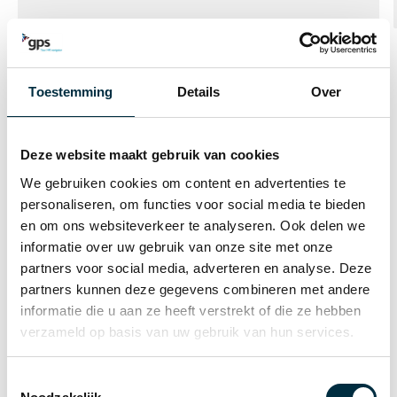
Toestemming
Details
Over
Tevreden klanten
Deze website maakt gebruik van cookies
We gebruiken cookies om content en advertenties te
PRODUCTIE
personaliseren, om functies voor social media te bieden
MCC VERSTRAETE
en om ons websiteverkeer te analyseren. Ook delen we
informatie over uw gebruik van onze site met onze
“
Dankzij GPS besparen we tijd, vermijden we
partners voor social media, adverteren en analyse. Deze
fouten en houden we grip op 550 medewerkers.
”
partners kunnen deze gegevens combineren met andere
informatie die u aan ze heeft verstrekt of die ze hebben
550 medewerkers
verzameld op basis van uw gebruik van hun services.
Personeelsplanning, Tijdregistratie, Toegangscontrole
LEES MEER
Toestemmingsselectie