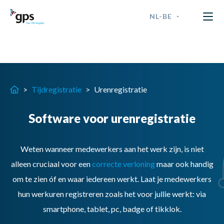
NL-BE
GPS Time & Security
ENGLISH
Software voor urenregistra
FRANÇAIS
>
Tijdregistratie
>
Urenregistratie
NEDERLANDS - BELGIË
Software voor urenregistratie
NEDERLANDS - NEDERLAND
Weten wanneer medewerkers aan het werk zijn, is niet
alleen cruciaal voor een
correcte verloning
maar ook handi
g
om te
zien óf e
n waar
iedereen werkt.
Laat je medewerkers
hun werkuren registreren zoals het voor jullie werkt: via
smartphone, tablet, pc, badge of
tikklok
.